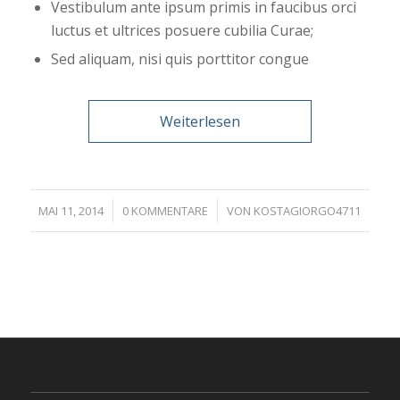
Vestibulum ante ipsum primis in faucibus orci
luctus et ultrices posuere cubilia Curae;
Sed aliquam, nisi quis porttitor congue
Weiterlesen
/
/
MAI 11, 2014
0 KOMMENTARE
VON
KOSTAGIORGO4711