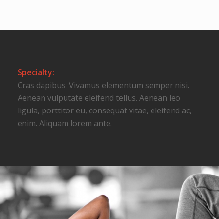
Specialty:
Cras dapibus. Vivamus elementum semper nisi.
Aenean vulputate eleifend tellus. Aenean leo
ligula, porttitor eu, consequat vitae, eleifend ac,
enim. Aliquam lorem ante.