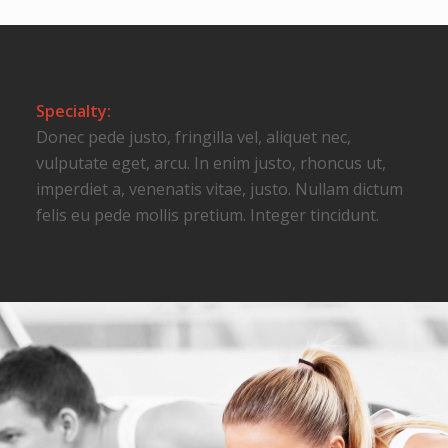
Specialty:
Donec pede justo, fringilla vel, aliquet nec,
vulputate eget, arcu. In enim justo, rhoncus ut,
imperdiet a, venenatis vitae, justo. Nullam dictum
felis eu pede mollis pretium. Integer tincidunt.